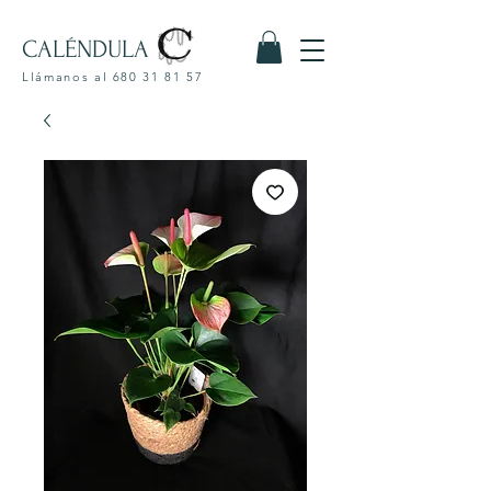
CALÉNDULA
Llámanos al
680 31 81 57