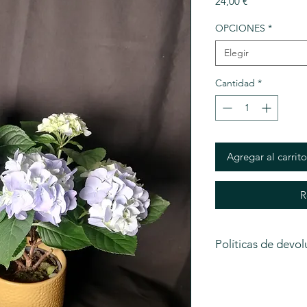
Precio
24,00 €
OPCIONES
*
Elegir
Cantidad
*
Agregar al carrito
R
Políticas de devol
En CALÉNDULA solo
devoluciones de las f
pedido de flor natu