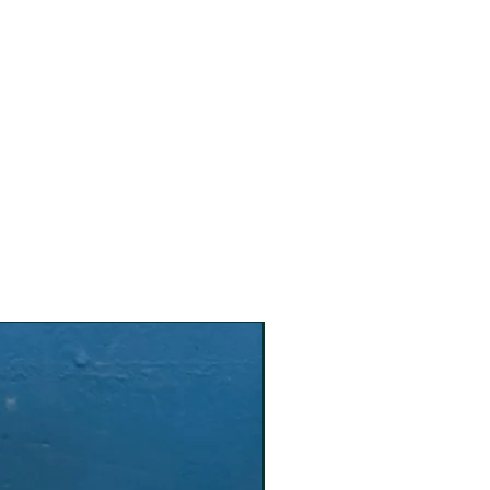
o y devolución, corren por
pudiendo usted enviar el paquete
considere oportuna, siempre a
el caso de que el paquete se
oceso, es responsabilidad del
á realizar el cambio si el paquete
es deben realizarse en el
 además deberán empaquetarse
 evitar inconvenientes en el
te.
tar la devolución será de dos días
echa de entrega, se debe realizar
fono. Primero se debe estudiar la
o de ser viable se procederá a la
bio.