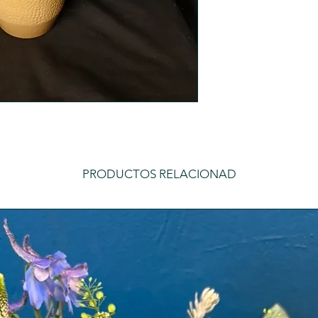
devoluciones.
Los portes de cambi
cuenta del cliente, 
por la agencia que 
portes pagados. En 
perdiese en este pr
cliente y no se podr
no llega a destino.
Todas las devolucion
PRODUCTOS RELACIONAD
embalaje original,
cuidadosamente para
proceso de transpor
El plazo para solici
naturales desde la f
vía email o por telé
solicitud y en el cas
devolución o el cam