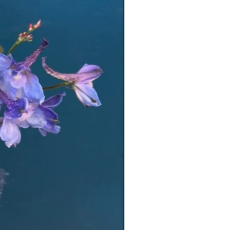
olver el artículo que haya
e nuestra página siempre y
s siguientes requisitos:
a sido abierto ni usado y conserve
aje original. No se admitirán
producto no es remitido en
s, con su embalaje original y sin
rán las devoluciones de flores
ompleto e íntegro, con todos sus
ndientes y embalajes originales
tos deben estar en perfectas
embalaje original.
 defectuoso, el cliente tiene
a sustitución del producto en los
ntrega del producto, únicamente
les.