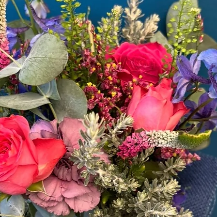
El cliente podrá dev
comprado a través d
cuando se cumplan lo
– El artículo no hay
su precinto o embal
devoluciones si el 
perfectas condicione
usar. Solo se admiti
artificiales.
– El artículo esté c
accesorios correspo
de los productos. És
condiciones y en su 
– Si el producto está
derecho a reclamar l
dos días desde la e
de las flores artificia