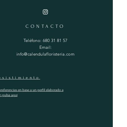
CONTACTO
Teléfono: 680 31 81 57
Email:
info@calendulafloristeria.com
esistimiento
preferencias en base a un perfil elaborado a
n pulsa aquí