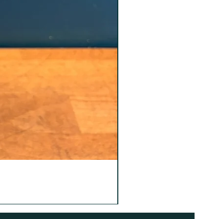
fectos producidos en el
 el envío.
produce transcurrido este plazo, o
 usado, está dañado o no dispone
ginal, no podrá aceptar su
nte no tendrá derecho a su
aceptan devoluciones de
onservan su etiquetado original
ha sido quitado del pedido.