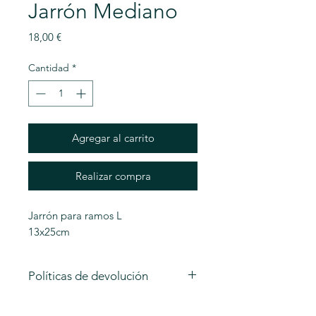
Jarrón Mediano
Precio
18,00 €
Cantidad
*
Agregar al carrito
Realizar compra
Jarrón para ramos L
13x25cm
Políticas de devolución
En CALÉNDULA solo se admiten