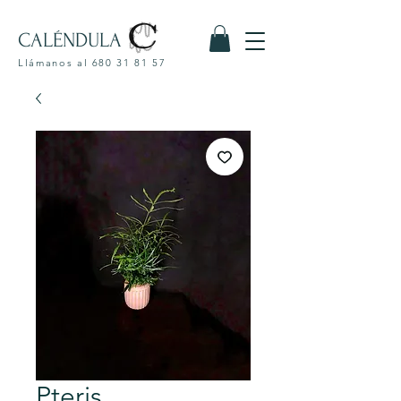
CALÉNDULA
Llámanos al
680 31 81 57
Pteris