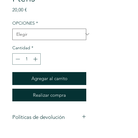
Precio
20,00 €
OPCIONES
*
Cantidad
*
Agregar al carrito
Realizar compra
Políticas de devolución
En CALÉNDULA solo se admiten
los cambios y devoluciones de las