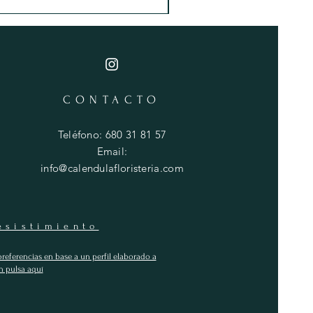
CONTACTO
Teléfono: 680 31 81 57
Email:
info@calendulafloristeria.com
esistimiento
preferencias en base a un perfil elaborado a
n pulsa aquí