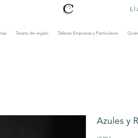
Ll
ntas
Tarjeta de regalo
Talleres Empresas y Particulares
Quié
Azules y 